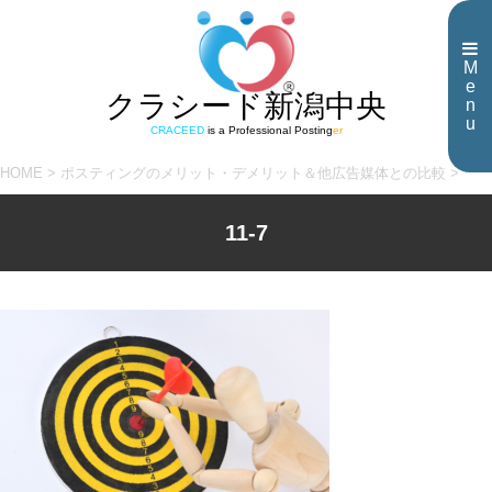
M
e
クラシード新潟中央
n
u
CRACEED
is a Professional Posting
er
HOME
>
ポスティングのメリット・デメリット＆他広告媒体との比較
>
11-7