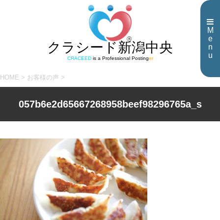
M
e
クラシード新潟中央
n
u
CRACEED
is a Professional Posting
er
HOME
>
お客様の声
>
057b6e2d65667268958beef98296765a_s