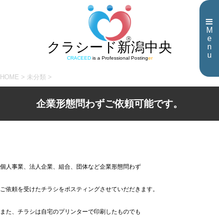
M
e
クラシード新潟中央
n
u
CRACEED
is a Professional Posting
er
HOME
>
未分類
>
企業形態問わずご依頼可能です。
個人事業、法人企業、組合、団体など企業形態問わず
ご依頼を受けたチラシをポスティングさせていだだきます。
また、チラシは自宅のプリンターで印刷したものでも