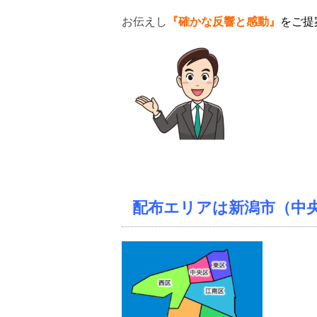
お
伝
え
し
『確かな反響と感動』
をご提
配布エリアは新潟市（中