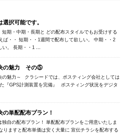
は選択可能です。
短期・中期・長期と どの配布スタイルでもお受けする
えば・・ 短期・・1週間で配布して欲しい。 中期・・2
い。 長期・・1 …
央の魅力 その⑤
央の魅力～ クラシードでは、ポスティング会社としては
た『GPS計測装置を完備』 ポスティング状況をデジタ
央の単配配布プラン！
独自の配布プラン！ 単配配布プランをご用意いたしま
なりますと配布単価は安く大量に 宣伝チラシを配布する