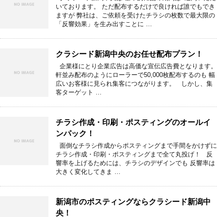
いております。 ただ配布するだけで良ければ誰でもでき
ますが 弊社は、ご依頼を受けたチラシの枚数で最大限の
「反響効果」を生み出すことに …
クラシード新潟中央のお任せ配布プラン！
企業様にとり企業広告は高価な宣伝広告費となります。
軒並み配布のようにローラーで50,000枚配布するのも 幅
広いお客様に見られ集客につながります。 しかし、集
客ターゲット …
チラシ作成・印刷・ポスティングのオールイ
ンパック！
面倒なチラシ作成からポスティングまで手間をかけずに
チラシ作成・印刷・ポスティングまで全て丸投げ！ 反
響率を上げるためには、チラシのデザインでも 反響率は
大きく変化してきま …
新潟市のポスティングならクラシード新潟中
央！