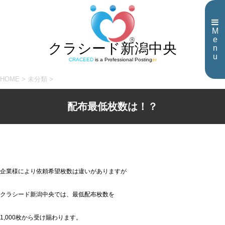
M
e
クラシード新潟中央
n
u
CRACEED
is a Professional Posting
er
HOME
>
未分類
>
配布最低枚数は！？
企業様により依頼希望枚数は違いがありますが
クラシード新潟中央では、最低配布枚数を
1,000枚から受け賜わります。