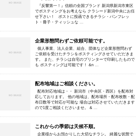
『反響第一！』信頼の全国ブランド 新潟県新潟市東区
でポスティングをお考えなら クラシード新潟中央にお任
せ下さい！ ポストに投函できるチラシ・パンフレッ
ト・冊子・ティッシュな …
企業形態問わずご依頼可能です。
個人事業、法人企業、組合、団体など企業形態問わず
ご依頼を受けたチラシをポスティングさせていだだきま
す。 また、チラシは自宅のプリンターで印刷したもので
も ポスティングは可能です！ &n …
配布地域はご相談ください。
配布対応地域は・・ 新潟市（中央区・西区）を配布対
応しております。 他の地域は、配布場所・配布枚数・配
布日数等で対応が可能な 場合は対応させていただきます
ので1度ご相談くださいませ。 & …
これからの季節は天候不順。
企業様からお預かりした大切なチラシ。 綺麗な状態で