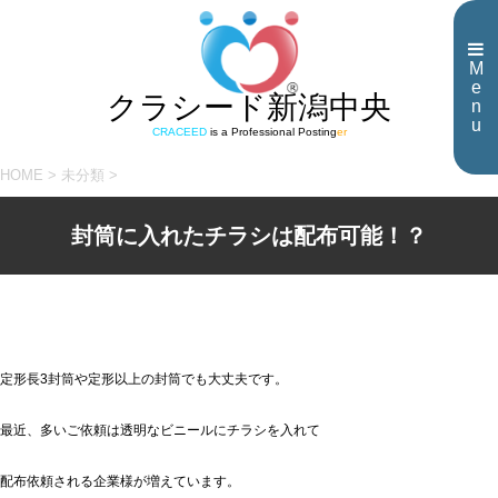
M
e
クラシード新潟中央
n
u
CRACEED
is a Professional Posting
er
HOME
>
未分類
>
封筒に入れたチラシは配布可能！？
定形長3封筒や定形以上の封筒でも大丈夫です。
最近、多いご依頼は透明なビニールにチラシを入れて
配布依頼される企業様が増えています。