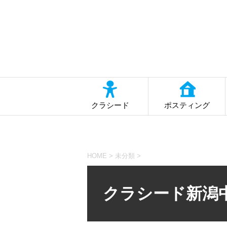
クラシード
ポスティング
HOME
>
未分類
>
クラシード新潟