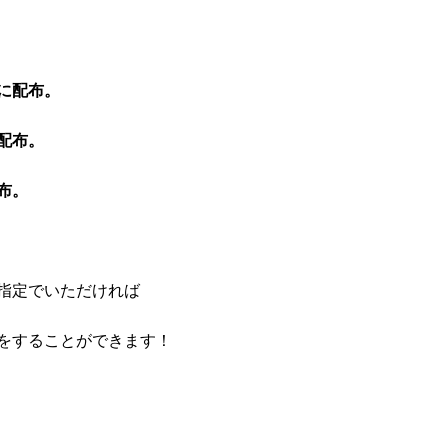
に配布。
配布。
布。
指定でいただければ
をすることができます！