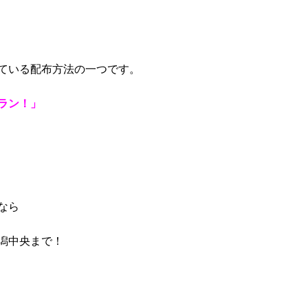
ている配布方法の一つです。
ラン！」
なら
潟中央まで！