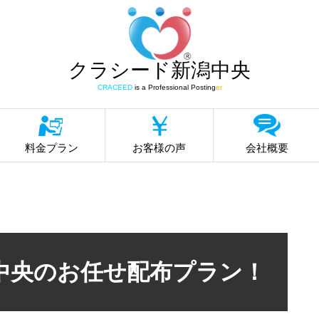
クラシード新潟中央
CRACEED
is a Professional Posting
er
料金プラン
お客様の声
会社概要
中央のお任せ配布プラン！