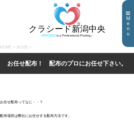
M
e
クラシード新潟中央
n
u
CRACEED
is a Professional Posting
er
HOME
>
未分類
>
お任せ配布！ 配布のプロにお任せ下さい。
お任せ配布ってなに・・？
配布場所は弊社にお任せする配布方法です。