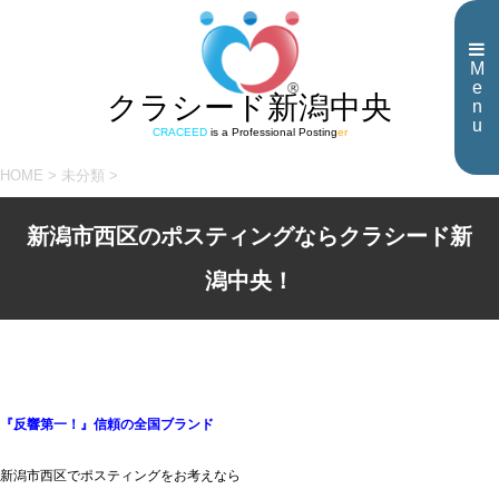
M
e
クラシード新潟中央
n
u
CRACEED
is a Professional Posting
er
HOME
>
未分類
>
新潟市西区のポスティングならクラシード新
潟中央！
『反響第一！』信頼の全国ブランド
新潟市西区でポスティングをお考えなら