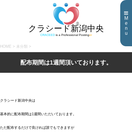
M
e
クラシード新潟中央
n
u
CRACEED
is a Professional Posting
er
HOME
>
未分類
>
配布期間は1週間頂いております。
クラシード新潟中央は
基本的に配布期間は1週間いただいております。
ただ配布するだけで良ければ誰でもできますが