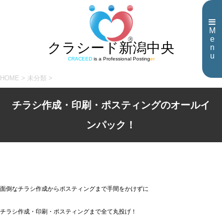
M
e
クラシード新潟中央
n
u
CRACEED
is a Professional Posting
er
HOME
>
未分類
>
チラシ作成・印刷・ポスティングのオールイ
ンパック！
面倒なチラシ作成からポスティングまで手間をかけずに
チラシ作成・印刷・ポスティングまで全て丸投げ！