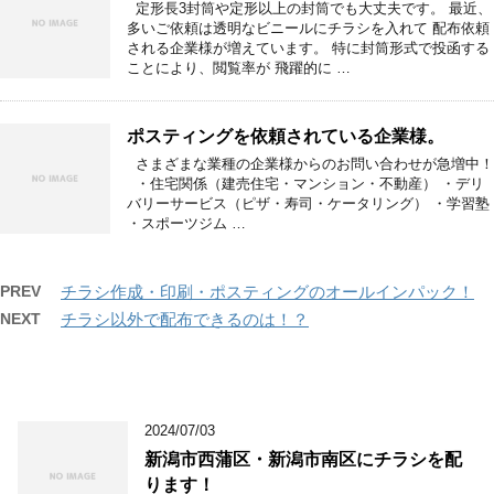
定形長3封筒や定形以上の封筒でも大丈夫です。 最近、
多いご依頼は透明なビニールにチラシを入れて 配布依頼
される企業様が増えています。 特に封筒形式で投函する
ことにより、閲覧率が 飛躍的に …
ポスティングを依頼されている企業様。
さまざまな業種の企業様からのお問い合わせが急増中！
・住宅関係（建売住宅・マンション・不動産） ・デリ
バリーサービス（ピザ・寿司・ケータリング） ・学習塾
・スポーツジム …
PREV
チラシ作成・印刷・ポスティングのオールインパック！
NEXT
チラシ以外で配布できるのは！？
2024/07/03
新潟市西蒲区・新潟市南区にチラシを配
ります！