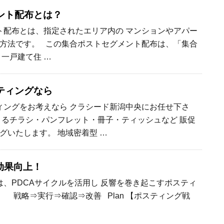
ント配布とは？
配布とは、指定されたエリア内の マンションやアパー
方法です。 この集合ポストセグメント配布は、「集合
、一戸建て住 …
ティングなら
ングをお考えなら クラシード新潟中央にお任せ下さ
きるチラシ・パンフレット・冊子・ティッシュなど 販促
グいたします。 地域密着型 …
効果向上！
、PDCAサイクルを活用し 反響を巻き起こすポスティ
 戦略⇒実行⇒確認⇒改善 Plan 【ポスティング戦