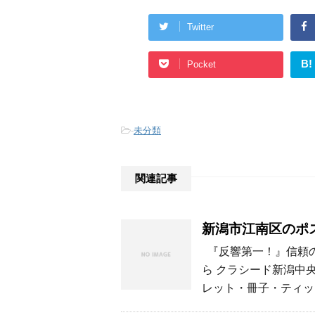
Twitter
B!
Pocket
-
未分類
関連記事
新潟市江南区のポ
『反響第一！』信頼の
ら クラシード新潟中
レット・冊子・ティッ