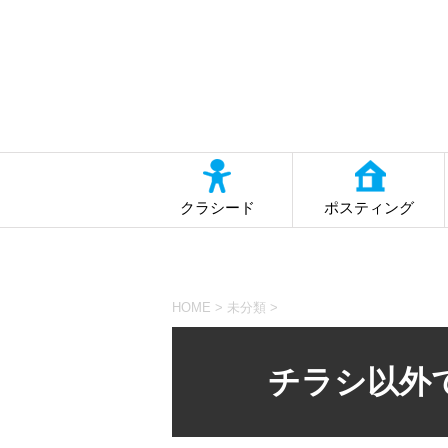
クラシード
ポスティング
HOME
>
未分類
>
チラシ以外