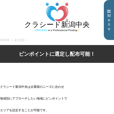
M
e
クラシード新潟中央
n
u
CRACEED
is a Professional Posting
er
HOME
>
未分類
>
ピンポイントに選定し配布可能！
クラシード新潟中央は企業様のニーズに合わせ
地域別にアプローチしたい地域にピンポイントで
エリアを設定することが可能です。