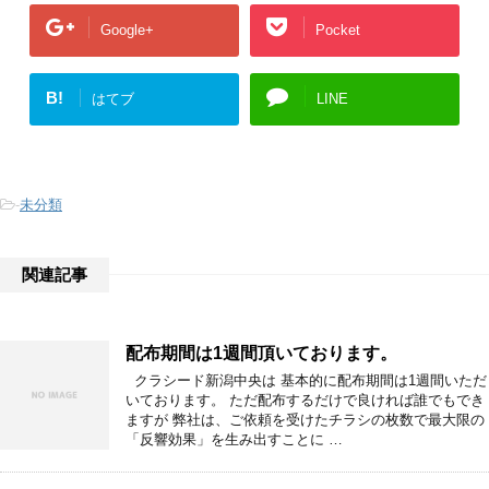
Google+
Pocket
B!
はてブ
LINE
-
未分類
関連記事
配布期間は1週間頂いております。
クラシード新潟中央は 基本的に配布期間は1週間いただ
いております。 ただ配布するだけで良ければ誰でもでき
ますが 弊社は、ご依頼を受けたチラシの枚数で最大限の
「反響効果」を生み出すことに …