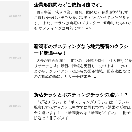
企業形態問わずご依頼可能です。
個人事業、法人企業、組合、団体など企業形態問わず
ご依頼を受けたチラシをポスティングさせていだだきま
す。 また、チラシは自宅のプリンターで印刷したもので
も ポスティングは可能です！ &n …
新潟市のポスティングなら地元密着のクラシ
ード新潟中央！
店長が自ら配布し、街並み、地域の特性、住人層などを
リサーチし常に最新の情報を更新しております。 そのこ
とから、クライアント様からの配布地域、配布枚数 など
のご相談の際に、リサーチ結果を …
折込チラシとポスティングチラシの違い！？
「折込チラシ」と「ポスティングチラシ」は チラシを
配布し宣伝することは根本的に同じですが 効果や反響は
全く違います！ ・新聞折込は「新聞がメイン」 ・冊子
折込は「冊子がメイ …