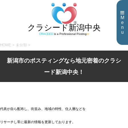
M
e
クラシード新潟中央
n
u
CRACEED
is a Professional Posting
er
HOME
>
未分類
>
新潟市のポスティングなら地元密着のクラシ
ード新潟中央！
代表が自ら配布し、街並み、地域の特性、住人層などを
リサーチし常に最新の情報を更新しております。