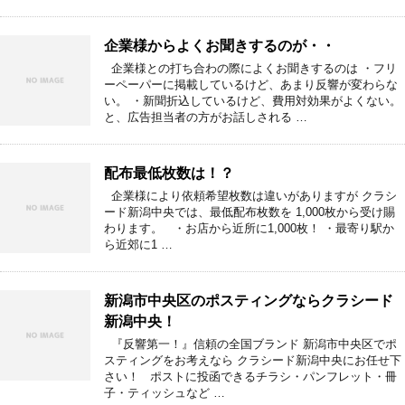
企業様からよくお聞きするのが・・
企業様との打ち合わの際によくお聞きするのは ・フリ
ーペーパーに掲載しているけど、あまり反響が変わらな
い。 ・新聞折込しているけど、費用対効果がよくない。
と、広告担当者の方がお話しされる …
配布最低枚数は！？
企業様により依頼希望枚数は違いがありますが クラシ
ード新潟中央では、最低配布枚数を 1,000枚から受け賜
わります。 ・お店から近所に1,000枚！ ・最寄り駅か
ら近郊に1 …
新潟市中央区のポスティングならクラシード
新潟中央！
『反響第一！』信頼の全国ブランド 新潟市中央区でポ
スティングをお考えなら クラシード新潟中央にお任せ下
さい！ ポストに投函できるチラシ・パンフレット・冊
子・ティッシュなど …