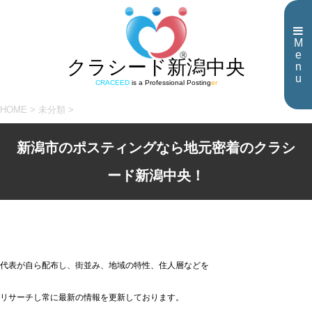
M
e
クラシード新潟中央
n
u
CRACEED
is a Professional Posting
er
HOME
>
未分類
>
新潟市のポスティングなら地元密着のクラシ
ード新潟中央！
代表が自ら配布し、街並み、地域の特性、住人層などを
リサーチし常に最新の情報を更新しております。