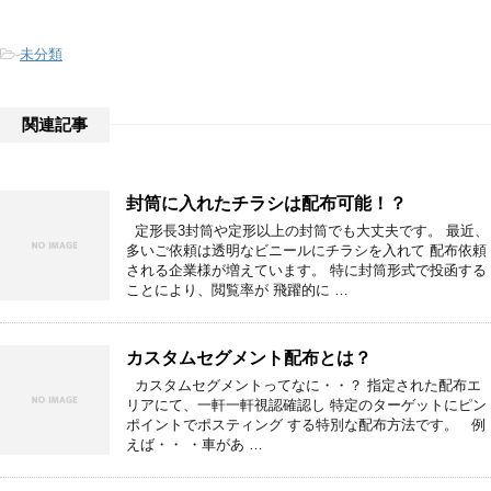
-
未分類
関連記事
封筒に入れたチラシは配布可能！？
定形長3封筒や定形以上の封筒でも大丈夫です。 最近、
多いご依頼は透明なビニールにチラシを入れて 配布依頼
される企業様が増えています。 特に封筒形式で投函する
ことにより、閲覧率が 飛躍的に …
カスタムセグメント配布とは？
カスタムセグメントってなに・・？ 指定された配布エ
リアにて、一軒一軒視認確認し 特定のターゲットにピン
ポイントでポスティング する特別な配布方法です。 例
えば・・ ・車があ …