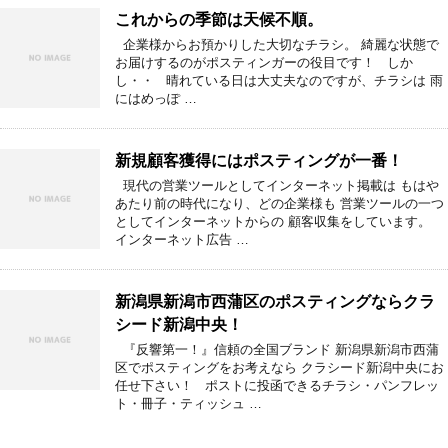
これからの季節は天候不順。
企業様からお預かりした大切なチラシ。 綺麗な状態で
お届けするのがポスティンガーの役目です！ しか
し・・ 晴れている日は大丈夫なのですが、チラシは 雨
にはめっぽ …
新規顧客獲得にはポスティングが一番！
現代の営業ツールとしてインターネット掲載は もはや
あたり前の時代になり、どの企業様も 営業ツールの一つ
としてインターネットからの 顧客収集をしています。
インターネット広告 …
新潟県新潟市西蒲区のポスティングならクラ
シード新潟中央！
『反響第一！』信頼の全国ブランド 新潟県新潟市西蒲
区でポスティングをお考えなら クラシード新潟中央にお
任せ下さい！ ポストに投函できるチラシ・パンフレッ
ト・冊子・ティッシュ …