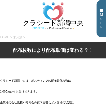
M
e
クラシード新潟中央
n
u
CRACEED
is a Professional Posting
er
HOME
>
未分類
>
配布枚数により配布単価は変わる？！
クラシード新潟中央は、ポスティングの配布最低枚数は
1,000枚からお受けできます。
企業様の会社規模や町内会の案内文書などお客様の状況に