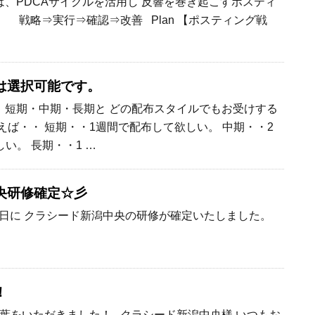
、PDCAサイクルを活用し 反響を巻き起こすポスティ
 戦略⇒実行⇒確認⇒改善 Plan 【ポスティング戦
は選択可能です。
短期・中期・長期と どの配布スタイルでもお受けする
えば・・ 短期・・1週間で配布して欲しい。 中期・・2
い。 長期・・1 …
央研修確定☆彡
金曜日に クラシード新潟中央の研修が確定いたしました。
！
葉をいただきました！ クラシード新潟中央様 いつもお