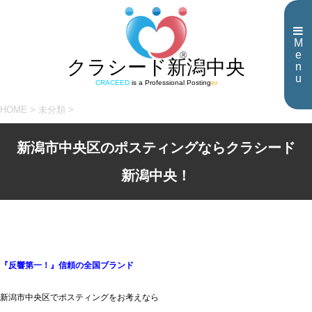
M
e
クラシード新潟中央
n
u
CRACEED
is a Professional Posting
er
HOME
>
未分類
>
新潟市中央区のポスティングならクラシード
新潟中央！
『反響第一！』信頼の全国ブランド
新潟市中央区でポスティングをお考えなら