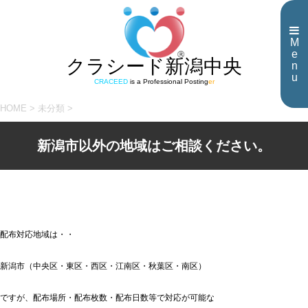
M
e
クラシード新潟中央
n
u
CRACEED
is a Professional Posting
er
HOME
>
未分類
>
新潟市以外の地域はご相談ください。
配布対応地域は・・
新潟市（中央区・東区・西区・江南区・秋葉区・南区）
ですが、配布場所・配布枚数・配布日数等で対応が可能な