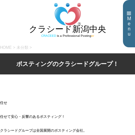
M
e
クラシード新潟中央
n
u
CRACEED
is a Professional Posting
er
HOME
>
未分類
>
ポスティングのクラシードグループ！
任せ
任せて安心・反響のあるポスティング！
クラシードグループは全国展開のポスティング会社。