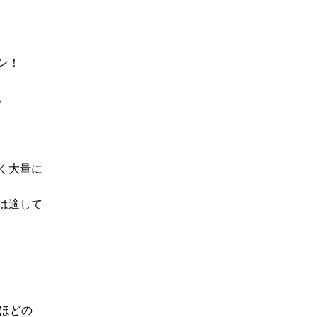
ン！
。
く大量に
は適して
ほどの