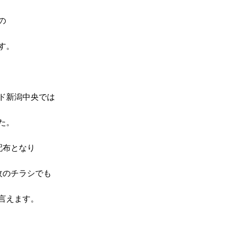
の
す。
ド新潟中央では
た。
配布となり
枚のチラシでも
言えます。