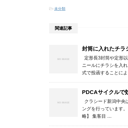
-
未分類
関連記事
封筒に入れたチラ
定形長3封筒や定形以
ニールにチラシを入れ
式で投函することによ
PDCAサイクルで
クラシード新潟中央は
ングを行っています。
略】 集客目 …