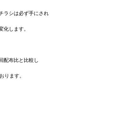
チラシは必ず手にされ
変化します。
回配布比と比較し
ております。