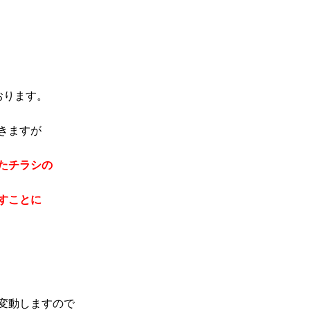
おります。
きますが
たチラシの
すことに
変動しますので