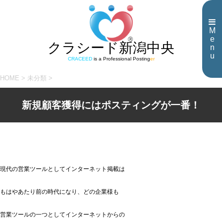
M
e
クラシード新潟中央
n
u
CRACEED
is a Professional Posting
er
HOME
>
未分類
>
新規顧客獲得にはポスティングが一番！
現代の営業ツールとしてインターネット掲載は
もはやあたり前の時代になり、どの企業様も
営業ツールの一つとしてインターネットからの