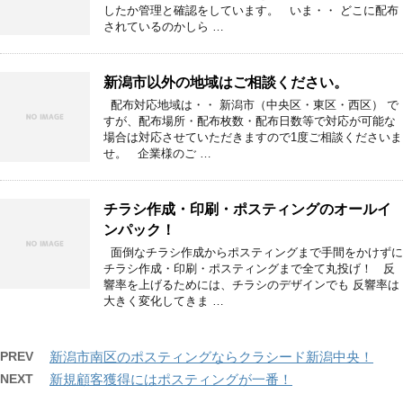
したか管理と確認をしています。 いま・・ どこに配布
されているのかしら …
新潟市以外の地域はご相談ください。
配布対応地域は・・ 新潟市（中央区・東区・西区） で
すが、配布場所・配布枚数・配布日数等で対応が可能な
場合は対応させていただきますので1度ご相談くださいま
せ。 企業様のご …
チラシ作成・印刷・ポスティングのオールイ
ンパック！
面倒なチラシ作成からポスティングまで手間をかけずに
チラシ作成・印刷・ポスティングまで全て丸投げ！ 反
響率を上げるためには、チラシのデザインでも 反響率は
大きく変化してきま …
PREV
新潟市南区のポスティングならクラシード新潟中央！
NEXT
新規顧客獲得にはポスティングが一番！