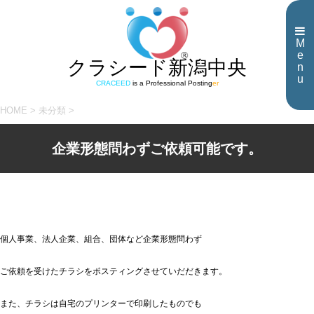
M
e
クラシード新潟中央
n
u
CRACEED
is a Professional Posting
er
HOME
>
未分類
>
企業形態問わずご依頼可能です。
個人事業、法人企業、組合、団体など企業形態問わず
ご依頼を受けたチラシをポスティングさせていだだきます。
また、チラシは自宅のプリンターで印刷したものでも