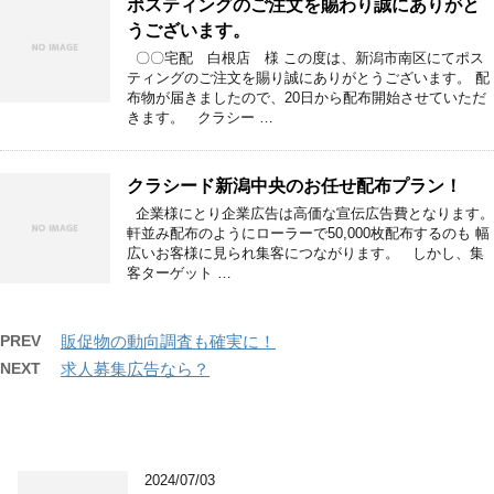
ポスティングのご注文を賜わり誠にありがと
うございます。
〇〇宅配 白根店 様 この度は、新潟市南区にてポス
ティングのご注文を賜り誠にありがとうございます。 配
布物が届きましたので、20日から配布開始させていただ
きます。 クラシー …
クラシード新潟中央のお任せ配布プラン！
企業様にとり企業広告は高価な宣伝広告費となります。
軒並み配布のようにローラーで50,000枚配布するのも 幅
広いお客様に見られ集客につながります。 しかし、集
客ターゲット …
PREV
販促物の動向調査も確実に！
NEXT
求人募集広告なら？
2024/07/03