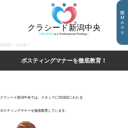
M
e
クラシード新潟中央
n
u
CRACEED
is a Professional Posting
er
HOME
>
未分類
>
ポスティングマナーを徹底教育！
クラシード新潟中央では、スタッフに20項目にわたる
ポスティングマナーを徹底教育しています。