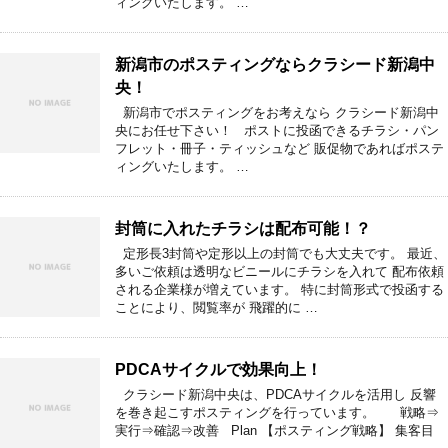
ィングいたします。 …
新潟市のポスティングならクラシード新潟中
央！
新潟市でポスティングをお考えなら クラシード新潟中
央にお任せ下さい！ ポストに投函できるチラシ・パン
フレット・冊子・ティッシュなど 販促物であればポステ
ィングいたします。 …
封筒に入れたチラシは配布可能！？
定形長3封筒や定形以上の封筒でも大丈夫です。 最近、
多いご依頼は透明なビニールにチラシを入れて 配布依頼
される企業様が増えています。 特に封筒形式で投函する
ことにより、閲覧率が 飛躍的に …
PDCAサイクルで効果向上！
クラシード新潟中央は、PDCAサイクルを活用し 反響
を巻き起こすポスティングを行っています。 戦略⇒
実行⇒確認⇒改善 Plan 【ポスティング戦略】 集客目