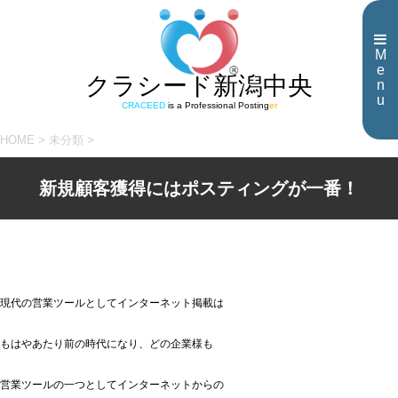
M
e
クラシード新潟中央
n
u
CRACEED
is a Professional Posting
er
HOME
>
未分類
>
新規顧客獲得にはポスティングが一番！
現代の営業ツールとしてインターネット掲載は
もはやあたり前の時代になり、どの企業様も
営業ツールの一つとしてインターネットからの