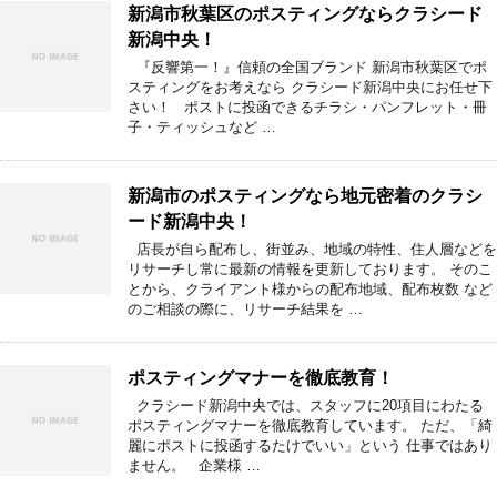
新潟市秋葉区のポスティングならクラシード
新潟中央！
『反響第一！』信頼の全国ブランド 新潟市秋葉区でポ
スティングをお考えなら クラシード新潟中央にお任せ下
さい！ ポストに投函できるチラシ・パンフレット・冊
子・ティッシュなど …
新潟市のポスティングなら地元密着のクラシ
ード新潟中央！
店長が自ら配布し、街並み、地域の特性、住人層などを
リサーチし常に最新の情報を更新しております。 そのこ
とから、クライアント様からの配布地域、配布枚数 など
のご相談の際に、リサーチ結果を …
ポスティングマナーを徹底教育！
クラシード新潟中央では、スタッフに20項目にわたる
ポスティングマナーを徹底教育しています。 ただ、「綺
麗にポストに投函するたけでいい」という 仕事ではあり
ません。 企業様 …