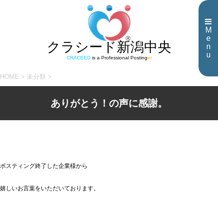
M
e
クラシード新潟中央
n
u
CRACEED
is a Professional Posting
er
HOME
>
未分類
>
ありがとう！の声に感謝。
ポスティング終了した企業様から
嬉しいお言葉をいただいております。