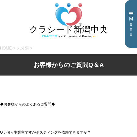
M
e
クラシード新潟中央
n
u
CRACEED
is a Professional Posting
er
HOME
>
未分類
>
お客様からのご質問Q＆A
◆お客様からのよくあるご質問◆
Q：個人事業主ですがポスティングを依頼できますか？