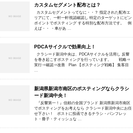
カスタムセグメント配布とは？
カスタムセグメントってなに・・？ 指定された配布エ
リアにて、一軒一軒視認確認し 特定のターゲットにピン
ポイントでポスティング する特別な配布方法です。 例
えば・・ ・車があ …
PDCAサイクルで効果向上！
クラシード新潟中央は、PDCAサイクルを活用し 反響
を巻き起こすポスティングを行っています。 戦略⇒
実行⇒確認⇒改善 Plan 【ポスティング戦略】 集客目
…
新潟県新潟市南区のポスティングならクラシ
ード新潟中央！
『反響第一！』信頼の全国ブランド 新潟県新潟市南区
でポスティングをお考えなら クラシード新潟中央にお任
せ下さい！ ポストに投函できるチラシ・パンフレッ
ト・冊子・ティッシュな …