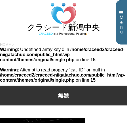
M
e
クラシード新潟中央
n
u
CRACEED
is a Professional Posting
er
HOME
>
Warning
: Undefined array key 0 in
/home/craceed2/craceed-
niigatachuo.com/public_html/wp-
content/themes/original/single.php
on line
15
Warning
: Attempt to read property "cat_ID" on null in
/home/craceed2/craceed-niigatachuo.com/public_html/wp-
content/themes/original/single.php
on line
15
無題